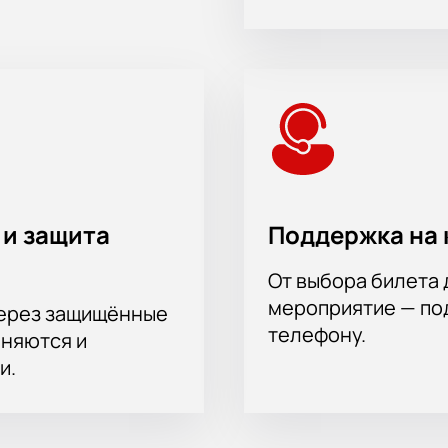
 и защита
Поддержка на 
От выбора билета 
мероприятие — под
через защищённые
телефону.
аняются и
и.