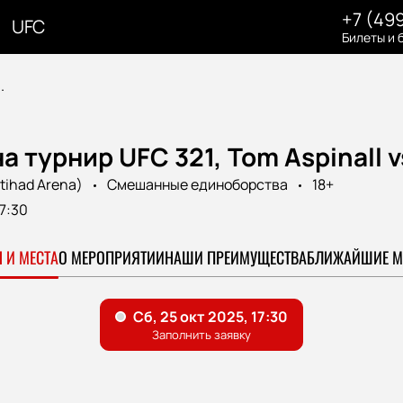
+7 (49
UFC
Билеты и 
.
а турнир UFC 321, Tom Aspinall v
tihad Arena)
Смешанные единоборства
18+
17:30
 И МЕСТА
О МЕРОПРИЯТИИ
НАШИ ПРЕИМУЩЕСТВА
БЛИЖАЙШИЕ М