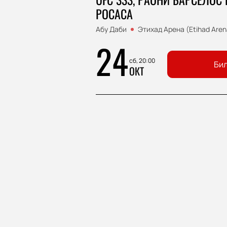
РОСАСА
Абу Даби
Этихад Арена (Etihad Aren
24
сб, 20:00
Бил
ОКТ