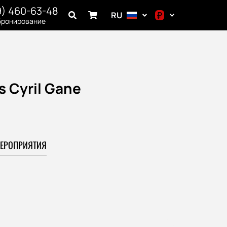
9) 460-63-48
₽
RU
бронирование
$
€
₽
s Cyril Gane
ЕРОПРИЯТИЯ