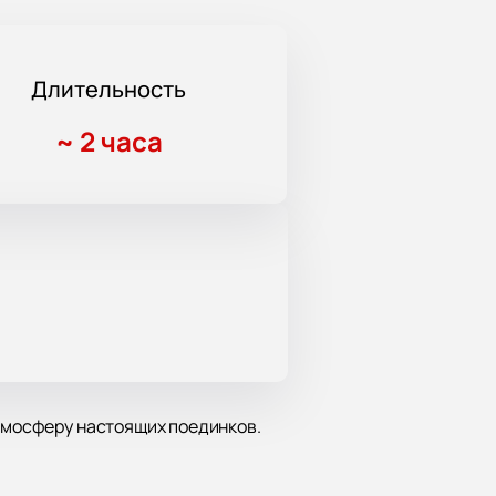
Длительность
~
2 часа
атмосферу настоящих поединков.