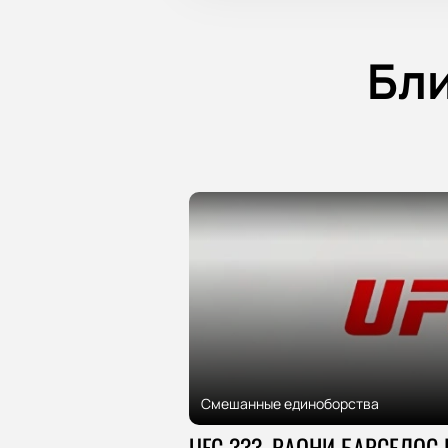
Бл
Смешанные единоборства
UFC 333, РАОНИ БАРСЕЛОС