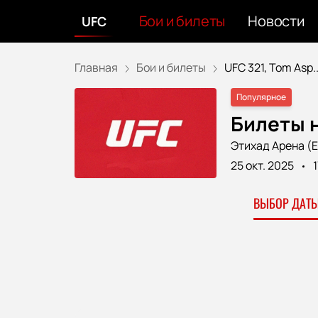
Бои и билеты
Новости
UFC
Главная
Бои и билеты
UFC 321, Tom Asp..
Популярное
Билеты н
Этихад Арена (E
25 окт. 2025
ВЫБОР ДАТЫ