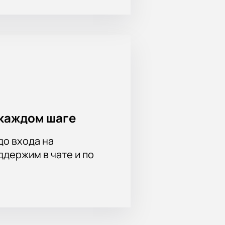
каждом шаге
до входа на
держим в чате и по