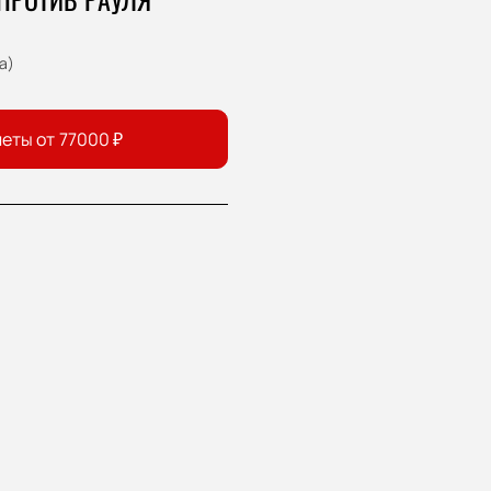
a)
еты от
77000
₽