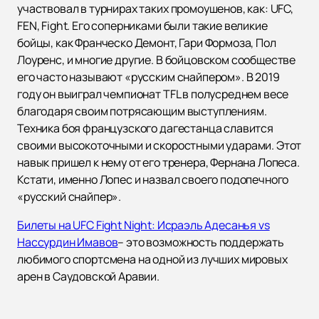
участвовал в турнирах таких промоушенов, как: UFC,
FEN, Fight. Его соперниками были такие великие
бойцы, как Франческо Демонт, Гари Формоза, Пол
Лоуренс, и многие другие. В бойцовском сообществе
его часто называют «русским снайпером». В 2019
году он выиграл чемпионат TFL в полусреднем весе
благодаря своим потрясающим выступлениям.
Техника боя французского дагестанца славится
своими высокоточными и скоростными ударами. Этот
навык пришел к нему от его тренера, Фернана Лопеса.
Кстати, именно Лопес и назвал своего подопечного
«русский снайпер».
Билеты на UFC Fight Night: Исраэль Адесанья vs
Нассурдин Имавов
– это возможность поддержать
любимого спортсмена на одной из лучших мировых
арен в Саудовской Аравии.