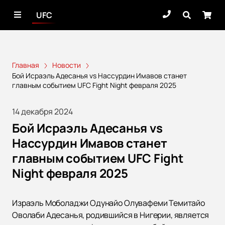
UFC
Главная
Новости
Бой Исраэль Адесанья vs Нассурдин Имавов станет
главным событием UFC Fight Night февраля 2025
14 декабря 2024
Бой Исраэль Адесанья vs
Нассурдин Имавов станет
главным событием UFC Fight
Night февраля 2025
Израэль Моболаджи Одунайо Олувафеми Темитайо
Оволаби Адесанья, родившийся в Нигерии, является