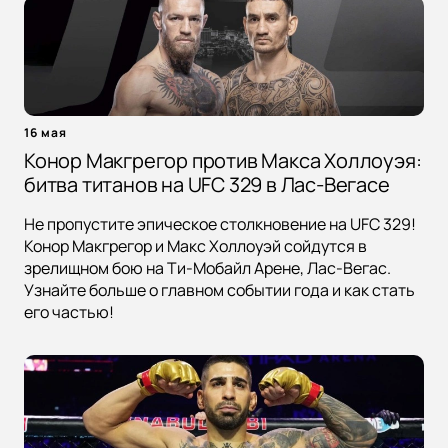
16 мая
Конор Макгрегор против Макса Холлоуэя:
битва титанов на UFC 329 в Лас-Вегасе
Не пропустите эпическое столкновение на UFC 329!
Конор Макгрегор и Макс Холлоуэй сойдутся в
зрелищном бою на Ти-Мобайл Арене, Лас-Вегас.
Узнайте больше о главном событии года и как стать
его частью!