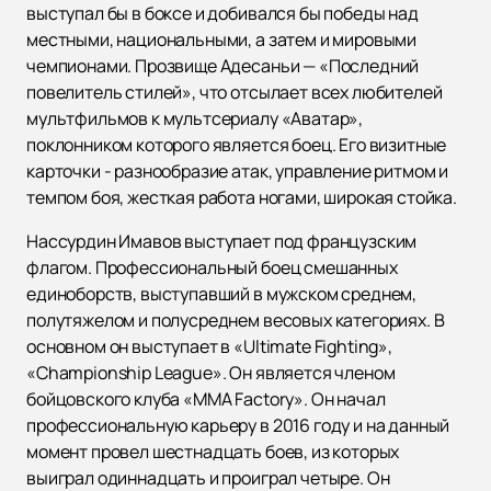
выступал бы в боксе и добивался бы победы над
местными, национальными, а затем и мировыми
чемпионами. Прозвище Адесаньи — «Последний
повелитель стилей», что отсылает всех любителей
мультфильмов к мультсериалу «Аватар»,
поклонником которого является боец. Его визитные
карточки - разнообразие атак, управление ритмом и
темпом боя, жесткая работа ногами, широкая стойка.
Нассурдин Имавов выступает под французским
флагом. Профессиональный боец смешанных
единоборств, выступавший в мужском среднем,
полутяжелом и полусреднем весовых категориях. В
основном он выступает в «Ultimate Fighting»,
«Championship League». Он является членом
бойцовского клуба «MMA Factory». Он начал
профессиональную карьеру в 2016 году и на данный
момент провел шестнадцать боев, из которых
выиграл одиннадцать и проиграл четыре. Он