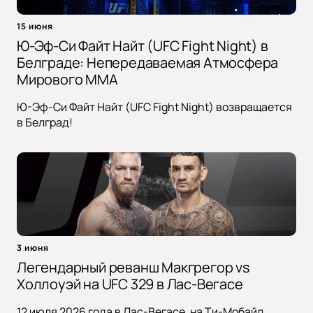
15 июня
Ю-Эф-Си Файт Найт (UFC Fight Night) в
Белграде: Непередаваемая Атмосфера
Мирового MMA
Ю-Эф-Си Файт Найт (UFC Fight Night) возвращается
в Белград!
3 июня
Легендарный реванш Макгрегор vs
Холлоуэй на UFC 329 в Лас-Вегасе
12 июля 2026 года в Лас-Вегасе, на Ти-Мобайл