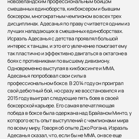
новозеландским профессиональным бойцом
смешанных единоборств, кикбоксером и бывшим
боксером, многократным чемпионом во всех трех
дисциплинах. Адесанья по праву считается одним из
лучших нападающих в смешанных единоборствах.
Исраэль Адесанья с детства проявлял большой
интерес к танцам, и это его увлечение помогает ему
так пластично и эффективно двигаться в октагоне в
боях с противниками по высшему дивизиону.
Одновременно выступая в кикбоксинге и ММА,
Адесанья попробовал свои силы в
профессиональном боксе. В 2014 году он проиграл
свой дебютный бой, но сразу же восстановился и в
2015 году выиграл следующие пять боев в своей
боксерской карьере. Его самая впечатляющая
победа в боксе была одержана над Брайаном Минто, у
которого есть опыт выступлений с чемпионами мира
по всему миру. Говоря об опыте Джо Рогана, Израэль
Адесанья сказал, что, если бы не ММА, он все еще