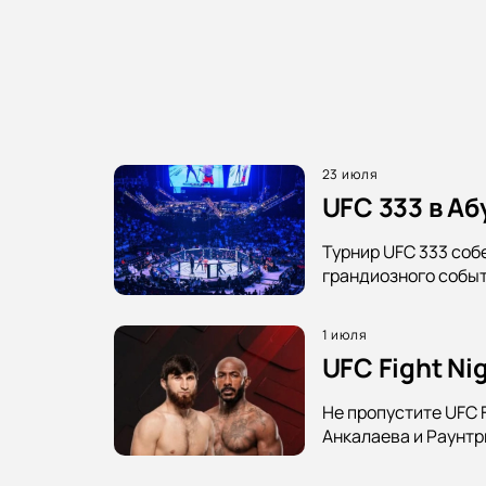
23 июля
UFC 333 в А
Турнир UFC 333 соб
грандиозного событ
1 июля
UFC Fight Ni
Не пропустите UFC 
Анкалаева и Раунтр