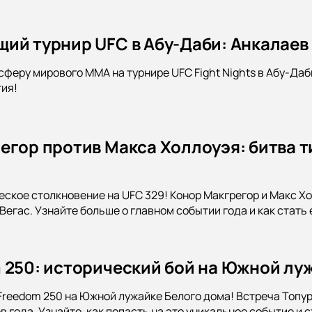
ий турнир UFC в Абу-Даби: Анкалаев
сферу мирового MMA на турнире UFC Fight Nights в Абу-Даб
ия!
егор против Макса Холлоуэя: битва ти
еское столкновение на UFC 329! Конор Макгрегор и Макс Х
егас. Узнайте больше о главном событии года и как стать 
 250: исторический бой на Южной лу
Freedom 250 на Южной лужайке Белого дома! Встреча Топур
 года. Узнайте, как попасть на это уникальное событие и 