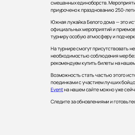
смешанных единоборств. Мероприятие
приурочено к празднованию 250-лет
Южная лужайка Белого дома — это ис
официальных мероприятий и приемов,
турниру особую атмосферу и подчерк
На турнире смогут присутствовать не
необходимостью соблюдения мер безо
рекомендуем купить билеты на нашем
Возможность стать частью этого ист
поединками с участием лучших бойцо
Event
на нашем сайте можно уже сейч
Следите за обновлениями и готовьте