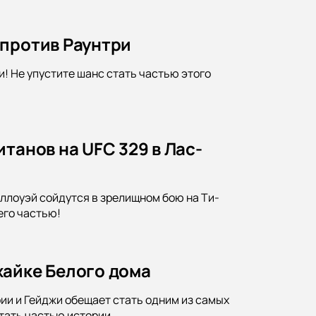
 против Раунтри
и! Не упустите шанс стать частью этого
танов на UFC 329 в Лас-
оллоуэй сойдутся в зрелищном бою на Ти-
его частью!
жайке Белого дома
ии и Гейджи обещает стать одним из самых
стать частью истории.