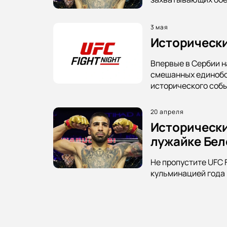
3 мая
Исторический
Впервые в Сербии н
смешанных единобор
исторического собы
20 апреля
Исторически
лужайке Бел
Не пропустите UFC 
кульминацией года 