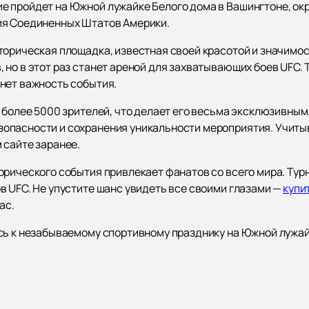
 пройдет на Южной лужайке Белого дома в Вашингтоне, окр
ия Соединенных Штатов Америки.
торическая площадка, известная своей красотой и значимо
 но в этот раз станет ареной для захватывающих боев UFC.
нет важность события.
 более 5000 зрителей, что делает его весьма эксклюзивным
пасности и сохранения уникальности мероприятия. Учитыва
 сайте заранее.
орического события привлекает фанатов со всего мира. Ту
в UFC. Не упустите шанс увидеть все своими глазами —
купи
ас.
сь к незабываемому спортивному празднику на Южной лужай