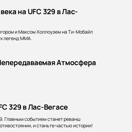
ека на UFC 329 в Лас-
егором и Максом Холлоуэем на Ти-Мобайл
ух легенд MMA.
: Непередаваемая Атмосфера
C 329 в Лас-Вегасе
29. Главным событием станет реванш
отивостоянии, и станьте частью истории!