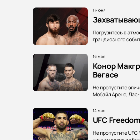
1 июня
Захватывающ
Погрузитесь в атмо
грандиозного событ
16 мая
Конор Макгр
Вегасе
Не пропустите эпич
Мобайл Арене, Лас-В
14 мая
UFC Freedom
Не пропустите UFC 
захватывающих боев