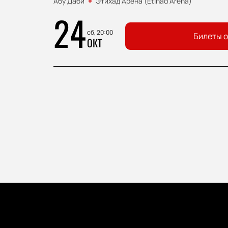
Абу Даби
Этихад Арена (Etihad Arena)
24
сб, 20:00
Билеты о
ОКТ