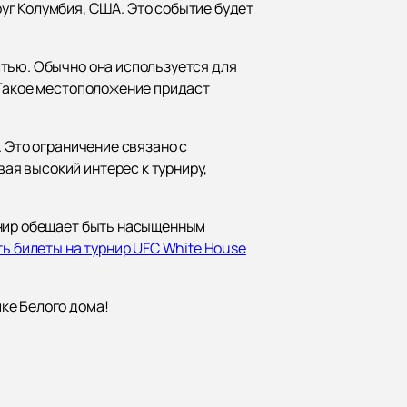
уг Колумбия, США. Это событие будет
стью. Обычно она используется для
 Такое местоположение придаст
. Это ограничение связано с
я высокий интерес к турниру,
рнир обещает быть насыщенным
ть билеты на турнир UFC White House
ке Белого дома!