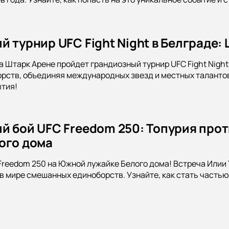
 турнир UFC Fight Night в Белграде:
а Штарк Арене пройдет грандиозный турнир UFC Fight Night
ств, объединяя международных звезд и местных талантов.
тия!
й бой UFC Freedom 250: Топурия про
ого дома
Freedom 250 на Южной лужайке Белого дома! Встреча Илии
в мире смешанных единоборств. Узнайте, как стать частью