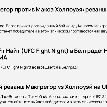
егор против Макса Холлоуэя: реванш в
Лас-Вегас примет долгожданный бой между Конором Макгр
о станет победителем в этом эпическом противостоянии дв
т Найт (UFC Fight Night) в Белграде
MA
(UFC Fight Night) возвращается в Белград!
 реванш Макгрегор vs Холлоуэй на UF
в Лас-Вегасе, на Ти-Мобайл Арене, состоится турнир UFC 3
уэя. Узнайте, кто выйдет победителем в этом эпическом пр