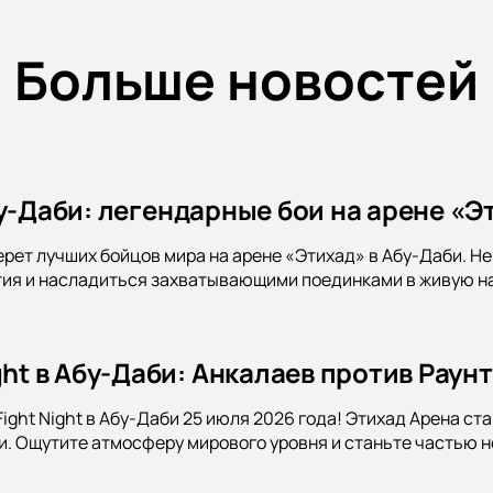
Больше новостей
бу-Даби: легендарные бои на арене «Э
ерет лучших бойцов мира на арене «Этихад» в Абу-Даби. Не
ия и насладиться захватывающими поединками в живую на 
ght в Абу-Даби: Анкалаев против Раун
Fight Night в Абу-Даби 25 июля 2026 года! Этихад Арена с
и. Ощутите атмосферу мирового уровня и станьте частью 