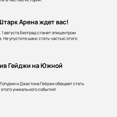
 Штарк Арена ждет вас!
. 1 августа Белград станет эпицентром
 Не упустите шанс стать частью этого
тив Гейджи на Южной
 Топурии и Джастина Гейджи обещает стать
 этого уникального события!