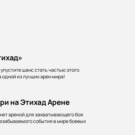
тихад»
 упустите шанс стать частью этого
одной из лучших арен мира!
три на Этихад Арене
танет ареной для захватывающего боя
незабываемого события в мире боевых