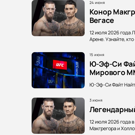
24 июня
Конор Макгр
Вегасе
12 июля 2026 года 
Арене. Узнайте, кт
15 июня
Ю-Эф-Си Фай
Мирового M
Ю-Эф-Си Файт Найт 
3 июня
Легендарный
12 июля 2026 года 
Макгрегора и Холло