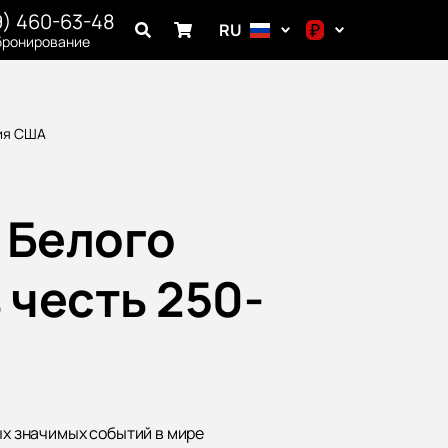
9) 460-63-48
₽
RU
бронирование
$
€
тия США
₽
 Белого
 честь 250-
ых значимых событий в мире