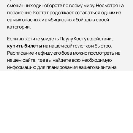
смешанных единоборств по всему миру. Несмотря на
поражение, Коста продолжает оставаться одним из
самых опасных и амбициозных бойцов в своей
категории.
Если вы хотите увидеть Паулу Косту в действии,
купить билеты
на нашем сайте легко и быстро.
Расписание и афишу его боев можно посмотреть на
нашем сайте, где вы найдете всю необходимую
информацию для планирования вашего визита на
захватывающие события UFC. Не упустите шанс
стать свидетелем невероятных боев и поддержать
своего любимого бойца в октагоне!