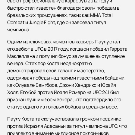
свою профессиональную карьеру в 2012 году и
быстро стал известен благодаря своим победам в
бразильских промоушенах, таких как MMA Total
Combat и Jungle Fight, где он завоевал титул
чемпиона.
Одним из ключевых моментов карьеры Паулу стал
его дебют в UFC в 2017 году, когда он победил Гаррета
Маклеллана и получил бонус за лучшее выступление
вечера. С тех пор Коста неоднократно
демонстрировал свой талант и мастерство,
одерживая победы над такими известными бойцами,
как Олувале Бамгбосе, Джони Хендрикс и Юрайя
Холл. Его бой против Йоэля Ромеро на UFC 241 был
признан лучшим боем вечера, что подтвердило его
статус одного из топовых бойцов в среднем весе.
Паулу Коста также участвовал в громком поединке
против Исраэля Адесаньи за титул чемпиона UFC, что
привлекло внимание миллионов поклонников