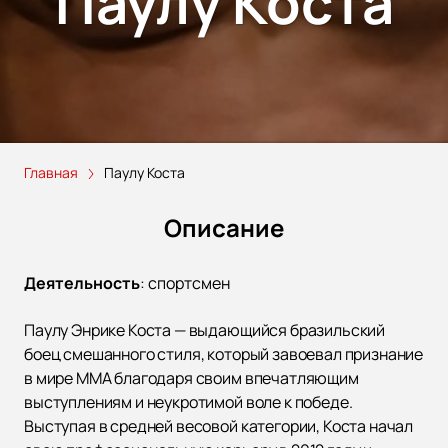
Паулу Коста
Главная
Паулу Коста
Описание
Деятельность
:
спортсмен
Паулу Энрике Коста — выдающийся бразильский
боец смешанного стиля, который завоевал признание
в мире MMA благодаря своим впечатляющим
выступлениям и неукротимой воле к победе.
Выступая в средней весовой категории, Коста начал