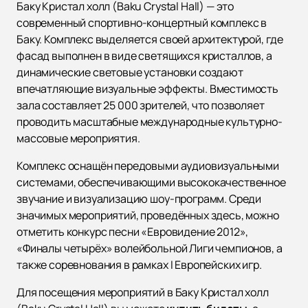
Баку Кристал холл (Baku Crystal Hall) — это
современный спортивно-концертный комплекс в
Баку. Комплекс выделяется своей архитектурой, где
фасад выполнен в виде светящихся кристаллов, а
динамические световые установки создают
впечатляющие визуальные эффекты. Вместимость
зала составляет 25 000 зрителей, что позволяет
проводить масштабные международные культурно-
массовые мероприятия.
Комплекс оснащён передовыми аудиовизуальными
системами, обеспечивающими высококачественное
звучание и визуализацию шоу-программ. Среди
значимых мероприятий, проведённых здесь, можно
отметить конкурс песни «Евровидение 2012»,
«Финалы четырёх» волейбольной Лиги чемпионов, а
также соревнования в рамках I Европейских игр.
Для посещения мероприятий в Баку Кристал холл